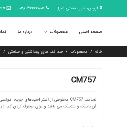
Ski
قزوین، شهر صنعتی البرز
۰۲۸-۳۲۲۲۲۸۰۵
com
t
conten
صفحه اصلی
محصولات
درباره ما
تماس
خانه
محصولات
ضد کف های بهداشتی و صنعتی
7
CM757
ضدکف CM757 مخلوطی از استر اسیدهای چرب، امو
آروماتیک و نفتنیک می باشد و برای برطرف کردن کف در 