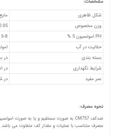
مشخصات:
شکل ظاهری
مایع
وزن مخصوص
.05 ± 0.85 g/cm
PH امولسیون 5 %
5-8
حلالیت در آب
امول
بسته بندی
در بشکه های 0
شرایط نگهداری
در انبار
عمر مفید
در ش
نحوه مصرف:
مصرف متناسب با عملیات و مقدار کف متفاوت می باشد.