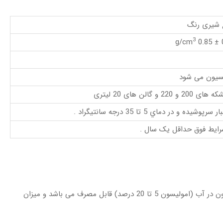
 شیری رنگ
3
0
سیون می شود
20 و 220 و گالن های 20 لیتری
 سرپوشيده و در دماي 5 تا 35 درجه سانتيگراد .
رايط فوق حداقل یک سال .
ضدکف CM757 به صورت مستقیم و یا به صورت امولسیون در آب (امولیسون 5 تا 20 درصد) قابل مصرف می باشد و میزان