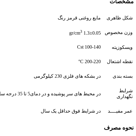
مشخصات
شکل ظاهری
مایع روغنی قرمز رنگ
3
وزن مخصوص
1.3±0.05 gr/cm
100-140 Cst
ویسکوزیته
نقطه اشتعال
200-220 C°
بسته بندی
در بشکه های فلزی 230 کیلوگرمی
شرايط
در محیط های سر پوشیده و در دمای5 تا 35 درجه سانتی گراد
نگهداری
عمر مفيــــد
در شرایط فوق حداقل یک سال
نحوه مصرف