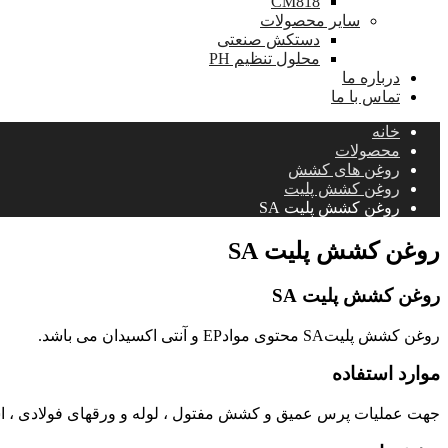
CM818
سایر محصولات
دستکش صنعتی
محلول تنظیم PH
درباره ما
تماس با ما
خانه
محصولات
روغن های کشش
روغن کشش پلیت
روغن کشش پلیت SA
روغن کشش پلیت SA
روغن کشش پلیت SA
روغن کشش پلیتSA محتوی موادEP و آنتی اکسیدان می باشد.
موارد استفاده
جهت عملیات پرس عمیق و کشش مفتول ، لوله و ورقهای فولادی ، استی