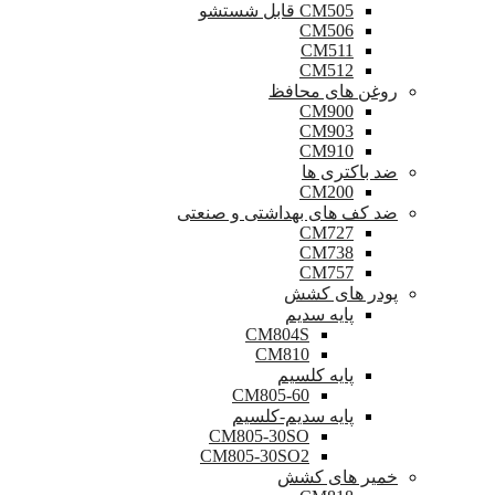
CM505 قابل شستشو
CM506
CM511
CM512
روغن های محافظ
CM900
CM903
CM910
ضد باکتری ها
CM200
ضد کف های بهداشتی و صنعتی
CM727
CM738
CM757
پودر های کشش
پایه سدیم
CM804S
CM810
پایه کلسیم
CM805-60
پایه سدیم-کلسیم
CM805-30SO
CM805-30SO2
خمیر های کشش