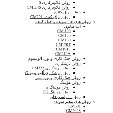
روغن قلاویزکاری S
روغن قلاویزکاری CM114S
روغن براق کننده
روغن براق کننده CM201
روغن های حل شونده و خنک کننده
آب صابون
CM 100
CM120
CM130
CM170T
CM191S
CM212A
روغن خنک کاری و نورد آلومینوم
روغن برشکاری
روغن برشکاری CM333
روغن برشکاری آلومینیوم G
روغن خنک کاری و نورد مس
روغن هونینگ
روغن هونینگ G
روغن هونینگ PG
روغن امولسی فایر
روغن های تبخیر شونده
CM501
CM502S