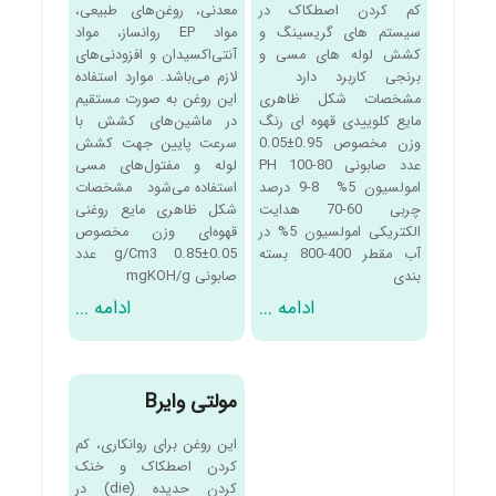
کم کردن اصطکاک در
معدنی، روغن‌های طبیعی،
سیستم های گریسینگ و
مواد EP روانساز، مواد
کشش لوله های مسی و
آنتی‌اکسیدان و افزودنی‌های
برنجی کاربرد دارد
لازم می‌باشد. موارد استفاده
مشخصات شکل ظاهری
این روغن به صورت مستقیم
مایع کلوییدی قهوه ای رنگ
در ماشین‌های کشش با
وزن مخصوص 0.95±0.05
سرعت پایین جهت کشش
عدد صابونی 80-100 PH
لوله و مفتول‌های مسی
امولسیون 5% 8-9 درصد
استفاده می‌شود مشخصات
چربی 60-70 هدایت
شکل ظاهری مایع روغنی
الکتریکی امولسیون 5% در
قهوه‌ای وزن مخصوص
آب مقطر 400-800 بسته
g/Cm3 0.85±0.05 عدد
بندی
صابونی mgKOH/g
ادامه ...
ادامه ...
مولتی وایرB
این روغن برای روانکاری، کم
کردن اصطکاک و خنک
کردن حدیده (die) در