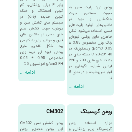
وایر P برای روانکاری، کم
روغن نورد پلیت مس به
کردن اصطکاک و خنک
صورت مستقیم جهت
کردن حدیده (die) در
خنک‌کاری و نورد در
سیستم های کشش سرد و
ماشین‌های تولید پلیت‌های
مرطوب جهت کشش سیم
مسی استفاده می‌شود شکل
های مسی در ماشین های
ظاهری مایع روغنی قهوه‌ای
فاین و مولتی وایر به کار می
رنگ وزن مخصوص 0.85 ±
رود. شکل ظاهری مایع
0.05 g/cm3 ویسکوزیته در
روغنی قهوه ای تیره وزن
40 °C 20-23 بسته بندی در
مخصوص 0.95 ± 0.05
بشکه های فلزی 200 و 220
g/cm3 PH امولسیون 5%
لیتری شرایط نگهداری در
ادامه ...
انبار سرپوشيده و در دماي 5
تا
ادامه ...
روغن گریسینگ
CM302
موارد استفاده روغن
روغن کشش مس CM302
گریسینگ برای روانکاری و
این روغن محتوی روغن