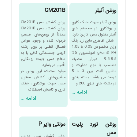
روغن آنیلر
CM201B
روغن آنیلر جهت خنک کاری
روغن کشش مس CM201B
و روانکاری در سیستم های
روغن کشش مس CM201B
آنیلر مفتول مس کاربرد دارد.
عمدتاً از روغن‌های طبيعی
شکل ظاهری مایع زرد رنگ
فرموله شده و وجود عوامل
وزن مخصوص 0.05 ± 1.05
فعــال قطبی بر روی رشته
g/cm3 PH امولسیون 5%
كربنی چسبندگی كافی را به
8.5-9.5 میزان مصرف
سطح مس جهت روانكاری
متناسب با نوع عملیات و
تأمين می‌نمايد.
ماشین آلات بین 3 تا 5
موارد استفاده اين روغن در
درصد می باشد. بسته بندی
ماشين‌های کشش مفتول
در بشکه های فلزی 200 و
مس جهت روانکاری، خنک
کاری و کاهش اصطکاک
ادامه ...
ادامه ...
روغن نورد پلیت
مولتی وایر P
مس
روغن کشش مس مولتی