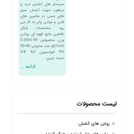
سیستم های کشش سرد و
مرطوب جهت کشش سیم
های مسی در ماشین های
فاین و مولتی وایر به کار می
رود. مشخصات شکل
ظاهری مایع قهوه ای روشن
وزن مخصوص 0.95±0.05
gr/cm3 عدد صابونی 40-50
PH امولسیون 5% 8-9
درصد چربي
ادامه ...
لیست محصولات
روغن های کشش