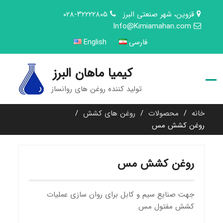
Ski
قزوین، شهر صنعتی البرز
۰۲۸-۳۲۲۲۲۸۰۵
t
Info@Kimiamahan.com
conten
فارسی
English
کیمیا ماهان البرز
تولید کننده روغن های روانساز
خانه
محصولات
روغن های کشش
روغن کشش مس
روغن کشش مس
جهت صنایع سیم و کابل برای روان سازی عملیات
کشش مفتول مس